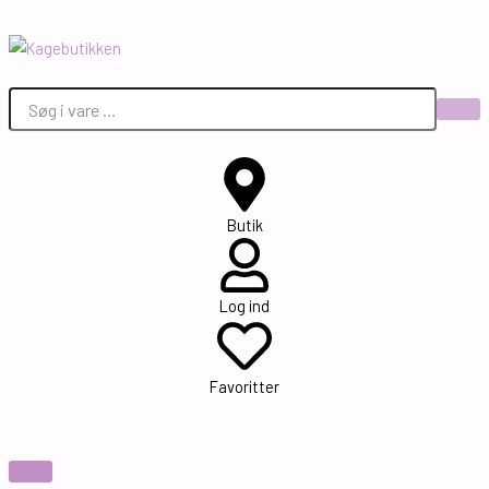
Gå
til
indholdet
Butik
Log ind
Favoritter