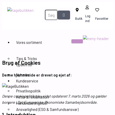
Consent
Consent
Consent
Consent
Consent
Consent
Gå
to
to
to
to
to
to
til
service
service
service
service
service
service
indholdet
Log
woocommerce
elementor
wordpress
sourcebuster-
complianz
diverse
Butik
Favoritter
ind
js
Vores sortiment
Inspiration
Tips & Tricks
Brug af Cookies
Opskrifter
Nyheder
Denne hjemmeside er drevet og ejet af:
Kundeservice
Privatlivspolitik
Denne cookiepolitik blev sidst opdateret 7. marts 2026 og gælder
Retur & reklamation
borgere i Det Europæiske Økonomiske Samarbejdsområde.
Handelsbetingelser
Ansvarlighed (ESG & Samfundsansvar)
1. Introduktion