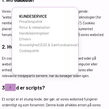
Kontakt os
Vores websted,
https://kagebutikken.dk
(i det følgende:
KUNDESERVICE
"webstedet") bruger cookies og andre relaterede teknologier (for
Privatlivspolitik
nemheds skyld benævnes alle teknologier "cookies"). Cookies
Retur & reklamation
placeres også af tredjepart, vi har engageret. I dokumentet
Handelsbetingelser
herunder informerer vi dig om brugen af ​​cookies på vores websted.
Erhverv
Ansvarlighed (ESG & Samfundsansvar)
2. Hvad er cookies?
Cookiepolitik
En cookie er en lille tekst fil, der sendes sammen med sider på
webstedet, og som er gemt i din browser på din computer eller
enhed. Informationen i cookien kan blive sendt til vores eller
relevante tredjeparts servere, når du besøger siden igen.
3. Hvad er scripts?
X
Et script er et stump kode, der gør, at vores websted fungerer
ordentligt og som forventet. Denne kode afvikles enten på vores