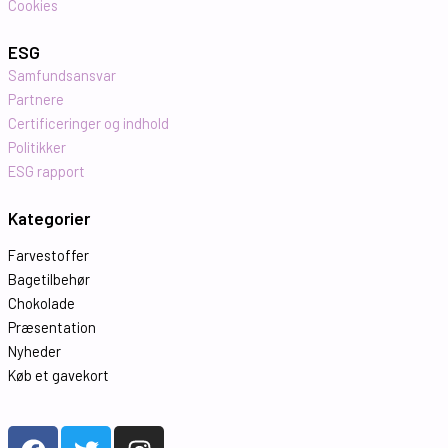
Cookies
ESG
Samfundsansvar
Partnere
Certificeringer og indhold
Politikker
ESG rapport
Kategorier
Farvestoffer
Bagetilbehør
Chokolade
Præsentation
Nyheder
Køb et gavekort
F
T
I