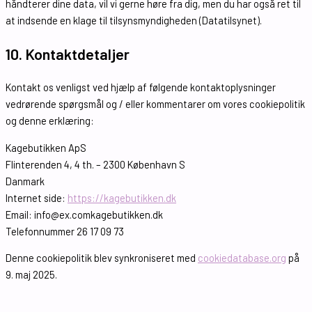
håndterer dine data, vil vi gerne høre fra dig, men du har også ret til
at indsende en klage til tilsynsmyndigheden (Datatilsynet).
10. Kontaktdetaljer
Kontakt os venligst ved hjælp af følgende kontaktoplysninger
vedrørende spørgsmål og / eller kommentarer om vores cookiepolitik
og denne erklæring:
Kagebutikken ApS
Flinterenden 4, 4 th. – 2300 København S
Danmark
Internet side:
https://kagebutikken.dk
Email:
info@
ex.com
kagebutikken.dk
Telefonnummer 26 17 09 73
Denne cookiepolitik blev synkroniseret med
cookiedatabase.org
på
9. maj 2025.