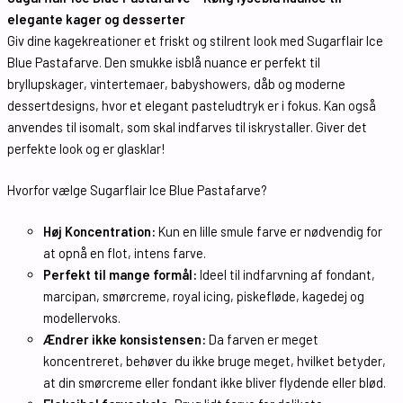
elegante kager og desserter
Giv dine kagekreationer et friskt og stilrent look med
Sugarflair
Ice
Blue Pastafarve. Den smukke isblå nuance er perfekt til
bryllupskager, vintertemaer, babyshowers, dåb og moderne
dessertdesigns, hvor et elegant pasteludtryk er i fokus. Kan også
anvendes til isomalt, som skal indfarves til iskrystaller. Giver det
perfekte look og er glasklar!
Hvorfor vælge Sugarflair Ice Blue Pastafarve?
Høj Koncentration:
Kun en lille smule farve er nødvendig for
at opnå en flot, intens farve.
Perfekt til mange formål:
Ideel til indfarvning af fondant,
marcipan, smørcreme, royal icing, piskefløde, kagedej og
modellervoks.
Ændrer ikke konsistensen:
Da farven er meget
koncentreret, behøver du ikke bruge meget, hvilket betyder,
at din smørcreme eller fondant ikke bliver flydende eller blød.