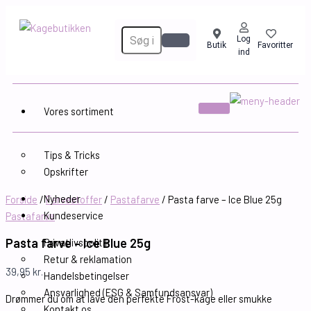
Pasta
Gå
farve
til
-
Log
indholdet
Butik
Favoritter
Ice
ind
Blue
25g
antal
Vores sortiment
Inspiration
Tips & Tricks
Opskrifter
Nyheder
Forside
/
Farvestoffer
/
Pastafarve
/ Pasta farve – Ice Blue 25g
Kundeservice
Pastafarve
Pasta farve – Ice Blue 25g
Privatlivspolitik
Retur & reklamation
39,95
kr.
Handelsbetingelser
Ansvarlighed (ESG & Samfundsansvar)
Drømmer du om at lave den perfekte Frost-kage eller smukke
Kontakt os