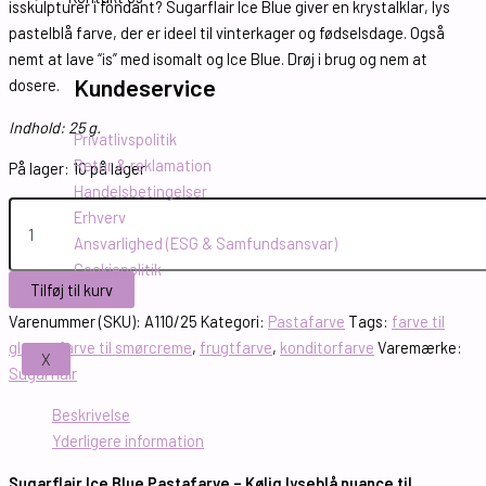
isskulpturer i fondant? Sugarflair Ice Blue giver en krystalklar, lys
pastelblå farve, der er ideel til vinterkager og fødselsdage. Også
nemt at lave “is” med isomalt og Ice Blue. Drøj i brug og nem at
Kundeservice
dosere.
Indhold: 25 g.
Privatlivspolitik
Retur & reklamation
På lager:
10 på lager
Handelsbetingelser
Erhverv
Ansvarlighed (ESG & Samfundsansvar)
Cookiepolitik
Tilføj til kurv
Varenummer (SKU):
A110/25
Kategori:
Pastafarve
Tags:
farve til
glasur
,
farve til smørcreme
,
frugtfarve
,
konditorfarve
Varemærke:
X
Sugarflair
Beskrivelse
Yderligere information
Sugarflair Ice Blue Pastafarve – Kølig lyseblå nuance til