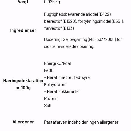
Vægt
0,025 kg
Fugtighedsbevarende middel (E422),
bærestof (E1520), fortykningsmiddel (E551),
farvestof (E133).
Ingredienser
Dosering: Se lovgivning (Nr. 1333/2008) for
sidste reviderede dosering.
Energi kJ/kcal
Fedt
– Heraf mættet fedtsyrer
Næringsdeklaration
Kulhydrater
pr. 100g
– Heraf sukkerarter
Protein
Salt
Allergener
Pastafarven indeholder ingen allergener.