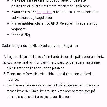
Fleksibel farveskala:
Brug lidt farve for delikate
pastelfarver, eller tilsæt mere for en mørk isblå tone.
Kvalitet fra UK:
Sugarflair
er kendt som førende inden for
sukkerkunst og bagefarver.
Fri for nødder, gluten og GMO:
Velegnet til vegetarer og
veganere.
Indhold
25g
Sådan bruger du Ice Blue Pastafarve fra Sugarflair
Tag en lille smule farve på en tandstik, en lille palet eller urtekniv.
Ælt farven ind i din fondant/marcipan, rør den i din smørcreme
eller tilsæt den i fløden, inden piskning.
Tilsæt mere farve lidt efter lidt, indtil du har den ønskede
nuance.
Tip:
Farven blive mørkere over tid, så lad gerne din indfarvede
masse hvile 15-20min, hvis muligt. Vær især opmærksom på
dette, hvis du skal farve lyse pastelfarver.