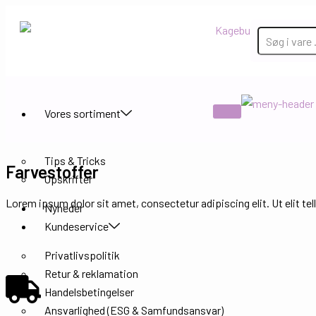
Gå
til
indholdet
Vores sortiment
Inspiration
Tips & Tricks
Farvestoffer
Opskrifter
Lorem ipsum dolor sit amet, consectetur adipiscing elit. Ut elit tel
Nyheder
Kundeservice
Privatlivspolitik
Retur & reklamation
Handelsbetingelser
Ansvarlighed (ESG & Samfundsansvar)