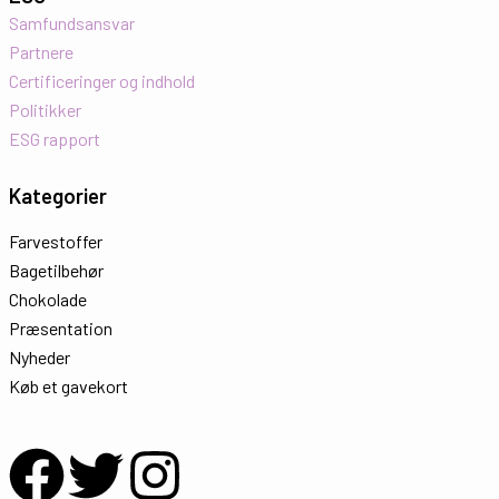
Samfundsansvar
Partnere
Certificeringer og indhold
Politikker
ESG rapport
Kategorier
Farvestoffer
Bagetilbehør
Chokolade
Præsentation
Nyheder
Køb et gavekort
F
T
I