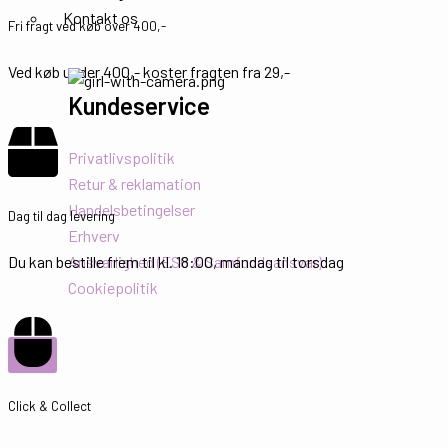
Kontakt os
Fri fragt ved køb over 400,-
Ved køb under 400,- koster fragten fra 29,-
Kundeservice
Privatlivspolitik
Retur & reklamation
Handelsbetingelser
Dag til dag levering
Erhverv
Ansvarlighed (ESG & Samfundsansvar)
Du kan bestille frem til kl. 18:00, mandag til torsdag
Cookiepolitik
X
Click & Collect